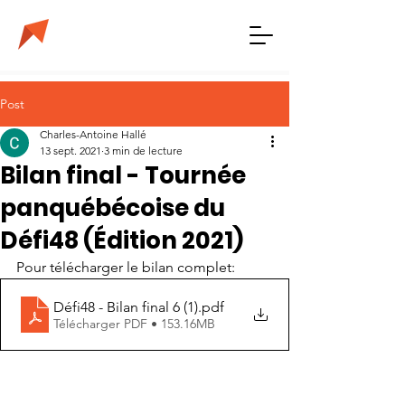
Post
Charles-Antoine Hallé
13 sept. 2021
3 min de lecture
Bilan final - Tournée
panquébécoise du
Défi48 (Édition 2021)
Pour télécharger le bilan complet:
Défi48 - Bilan final 6 (1)
.pdf
Télécharger PDF • 153.16MB